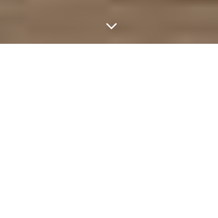
«ДШИ.онлайн: линии
перспективы» как одно
из направлений работы
проекта «ДШИ.онлайн»
«ДШИ.онлайн: линии перспективы» как одно
из направлений работы проекта
«ДШИ.онлайн»
Проект «ДШИ.онлайн: линии перспективы»
стал одним из направлений
проекта