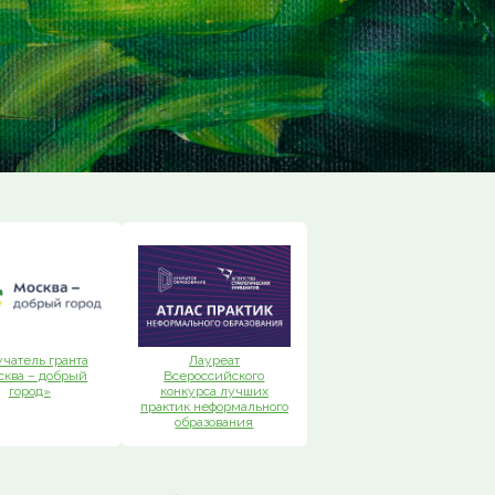
чатель гранта
Лауреат
сква – добрый
Всероссийского
город»
конкурса лучших
практик неформального
образования