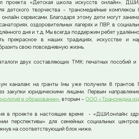
л проекта «Детская школа искусств онлайн», ДШИ.
я детского творчества – трансмедийные комплексы 
 онлайн сервисами. Благодаря этому дети могут заним
анаториях, оздоровительных лагерях и ПВР, в социальн
одлённого дня и т.д. Мы всегда поддержим ребят удалённ
ить прекрасное в наших традициях, искусстве и на
бразить свою повседневную жизнь.
аталоги двух составляющих ТМК: печатных пособий и 
м каналам: на гранты (мы уже получили 8 грантов 
ез закупки юридическими лицами. Первым направлен
нологий в образовании»
, вторым –
ООО «Трансмедиа изд
ия в проекте в настоящее время - «ДШИ.онлайн: здр
ии перспективы» для семейных социальных центров
икнув на соответствующий блок ниже.