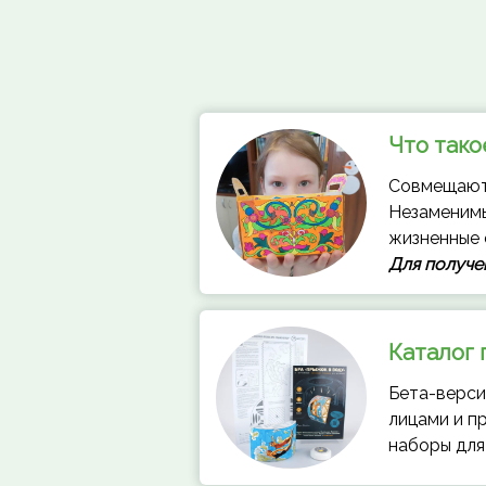
Ссылка на это место страницы:
#program
Что тако
Совмещают 
Незаменимы
жизненные с
Для получе
Каталог
Бета-верси
лица
ми и п
наборы для