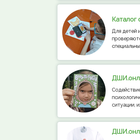
Каталог
Для детей и
проверяютс
специальны
ДШИ.онл
Содействие
психологич
ситуации, 
ДШИ.онла