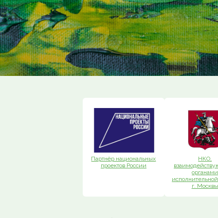
Партнёр национальных
НКО,
проектов России
взаимодейству
органам
исполнительной
г. Москв