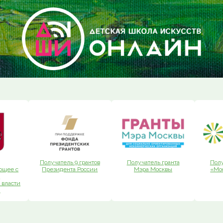
Получатель 9 грантов
Получатель гранта
Полу
ющее с
Президента России
Мэра Москвы
«Мо
и
 власти
ы