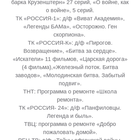
барка Крузенштерн» 27 серий, «О войне, как
о войне», 5 серий.
ТК «РОССИЯ-1»: д/ф «Виват Академия»,
«Легенды БАМа», «Осторожно. Ген
скорпиона».
ТК «РОССИЯ-К»: д/ф «Пирогов.
Возвращение», «Битва за сердце».
«Искатели» 11 фильмов, «Царская дорога»
(4 фильма),«Железный поток. Битва
заводов», «Молодинская битва. Забытый
подвиг».
ТНТ: Программа о ремонте «Школа
ремонта».
ТК «РОССИЯ- 24»: д/ф «Панфиловцы.
Легенда и быль».
ТВЦ: программа о ремонте «Добро
пожаловать домой».