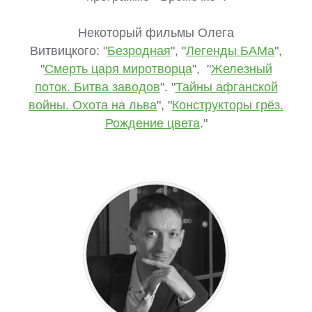
Некоторый фильмы Олега
Витвицкого: "
Безродная
", "
Легенды БАМа
",
"
Смерть царя миротворца
", "
Железный
поток. Битва заводов
". "
Тайны афганской
войны. Охота на льва
", "
Конструкторы грёз.
Рождение цвета
."