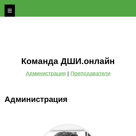
Команда ДШИ.онлайн
Администрация
|
Преподаватели
Ссылка на это место страницы:
Администрация
#admins