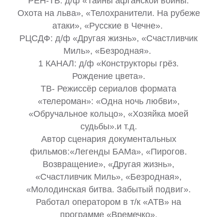
РЕН-ТВ: д/ф «Тайны афганской войны.
Охота на льва», «Телохранители. На рубеже
атаки», «Русские в Чечне».
РЦСДФ: д/ф «Другая жизнь», «Счастливчик
Миль», «Безродная».
1 КАНАЛ: д/ф «Конструкторы грёз.
Рождение цвета».
ТВ- Режиссёр сериалов формата
«телероман»: «Одна ночь любви»,
«Обручальное кольцо», «Хозяйка моей
судьбы».и т.д.
Автор сценария документальных
фильмов:«Легенды БАМа», «Пирогов.
Возвращение», «Другая жизнь»,
«Счастливчик Миль», «Безродная»,
«Молодинская битва. Забытый подвиг».
Работал оператором в т/к «АТВ» на
программе «Времечко».