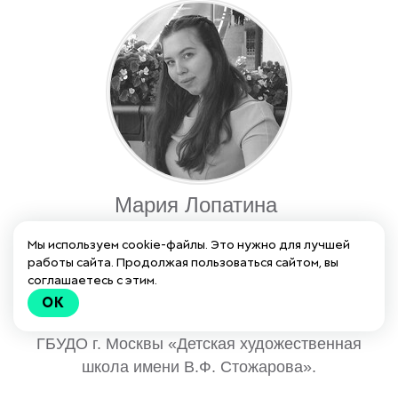
Мария Лопатина
Сотрудник отдела партнерства и внешних
Мы используем cookie-файлы. Это нужно для лучшей
коммуникаций
работы сайта. Продолжая пользоваться сайтом, вы
соглашаетесь с этим.
Образование:
РГУ имени А.Н. Косыгина,
OK
Реклама и связи с общественностью.
ГБУДО г. Москвы «Детская художественная
школа имени В.Ф. Стожарова».