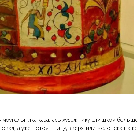
ямоугольника казалась художнику слишком больш
 овал, а уже потом птицу, зверя или человека на к