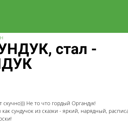
йн
УНДУК, стал -
НДУК
 скучно))) Не то что гордый Органдук!
н как сундучок из сказки - яркий, нарядный, расп
рски!