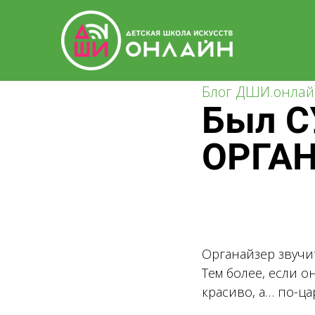
Блог ДШИ.онла
Был С
ОРГА
Органайзер звучит
Тем более, если о
красиво, а… по-ца