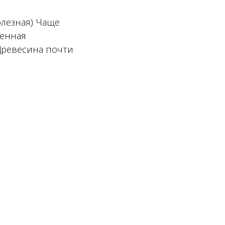
олезная) Чаще
венная
 Древесина почти