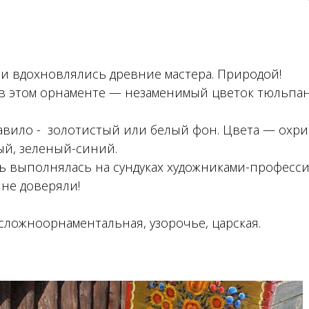
ми вдохновлялись древние мастера. Природой!
в этом орнаменте — незаменимый цветок тюльпан
авило - золотистый или белый фон. Цвета — охри
ый, зеленый-синий.
ь выполнялась на сундуках художниками-професси
не доверяли!
сложноорнаментальная, узорочье, царская.