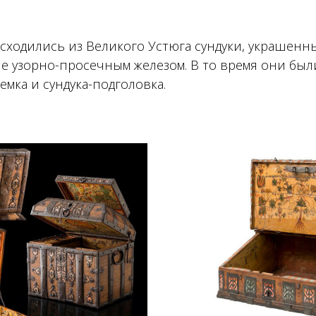
асходились из Великого Устюга сундуки, украшенн
е узорно-просечным железом. В то время они были
емка и сундука-подголовка.