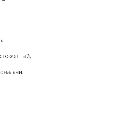
а.
сто-желтый,
оналами.