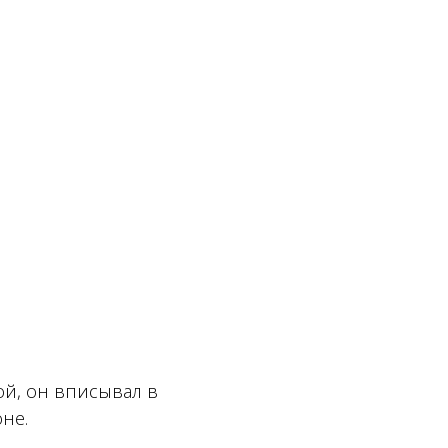
ой, он вписывал в
оне.