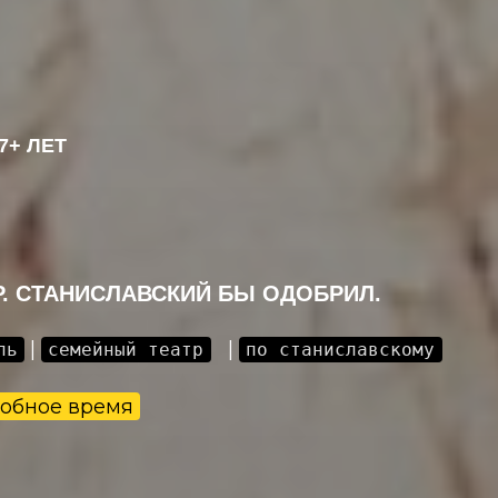
7+ ЛЕТ
. СТАНИСЛАВСКИЙ БЫ ОДОБРИЛ.
|
|
ль
семейный театр
по станиславскому
добное время