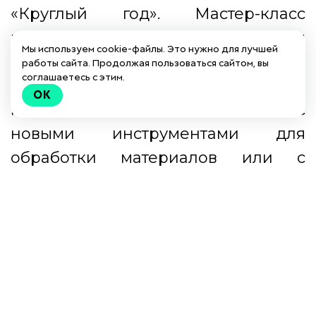
«Круглый год». Мастер-класс
позволит понять азы
Мы используем cookie-файлы. Это нужно для лучшей
мультипликации: создание
работы сайта. Продолжая пользоваться сайтом, вы
соглашаетесь с этим.
сценария, раскадровка, съёмка,
OK
монтаж. Ребята познакомятся с
новыми инструментами для
обработки материалов или с
новыми функциями уже известных
материалов.
Ссылка на это место страницы:
#who
Для кого